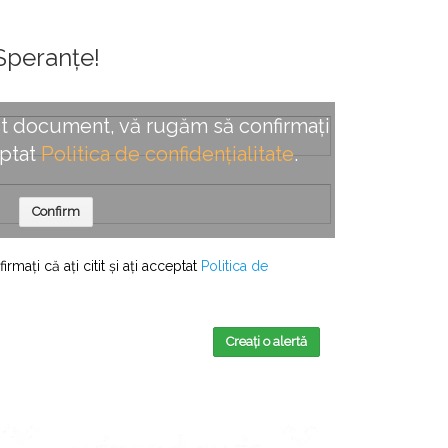
Speranțe!
t document, vă rugăm să confirmați
eptat
Politica de confidențialitate
.
Confirm
mați că ați citit și ați acceptat
Politica de
Creați o alertă