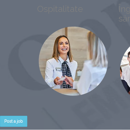
Ospitalitate
Îng
să
Post a job