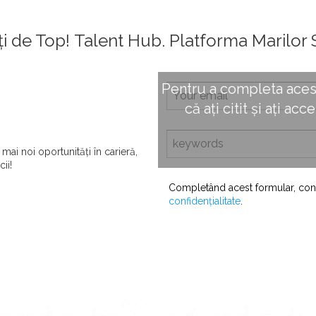
i de Top!
Talent Hub. Platforma Marilor 
Pentru a completa aces
că ați citit și ați acc
mai noi oportunități în carieră,
ii!
Completând acest formular, confir
confidențialitate
.