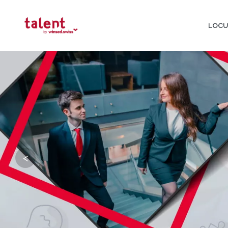
LOCU
<