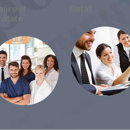
rijire și
Retail
nătate