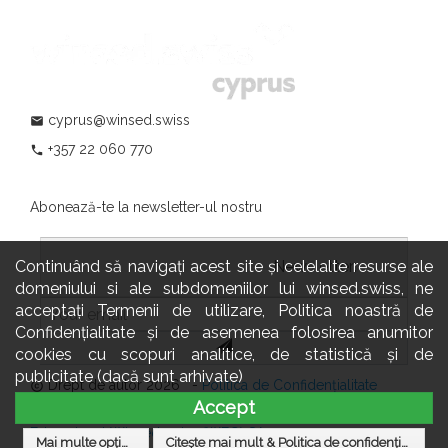
cyprus@winsed.swiss
mail
+357 22 060 770
phone
Abonează-te la newsletter-ul nostru
Continuând să navigați acest site și celelalte resurse ale
				                  	Newsletter:

domeniului si ale subdomeniilor lui winsed.swiss, ne
acceptați Termenii de utilizare, Politica noastră de
Confidențialitate și de asemenea folosirea anumitor
cookies cu scopuri analitice, de statistică și de
publicitate (dacă sunt arhivate)
Drept de autor 2026 -
Politica de Confidențialitate
copyright
Accept
Site-ul & datele sunt găzduite și administrate de
Grupul
Educațional Winsed.swiss (WEG) SA
Mai multe opțiuni
Citește mai mult & Politica de confidențialitate