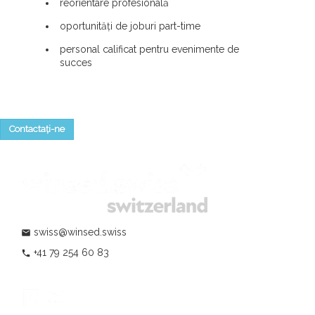
reorientare profesională
oportunități de joburi part-time
personal calificat pentru evenimente de
succes
Contactați-ne
swiss@winsed.swiss
mail
+41 79 254 60 83
phone