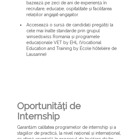
bazează pe zeci de ani de experiență în
recrutare, educație, ospitalitate și facilitarea
relațiilor angajat-angajator.
Accesează o sursă de candidați pregătiți la
cele mai înalte standarde prin grupul
winsedswiss Romania și programele
educaționale VET by EHL (Vocational
Education and Training by École hôtelière de
Lausanne)
Oportunități de
Internship
Garantăm calitatea programelor de internship și a
stagiilor de practică, la nivel național și internațional,
ca etapă esențială în procesul de învățare de tip