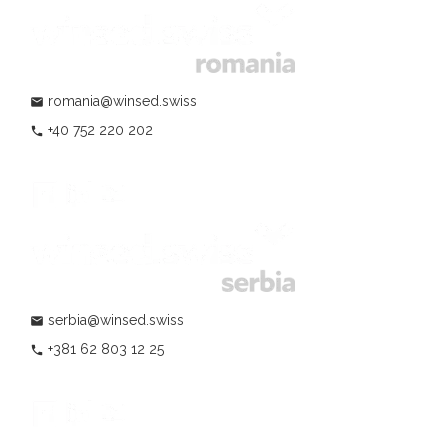
romania@winsed.swiss
mail
+40 752 220 202
phone
serbia@winsed.swiss
mail
+381 62 803 12 25
phone