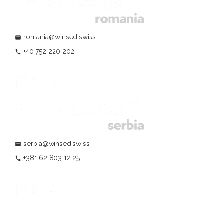
romania@winsed.swiss
mail
+40 752 220 202
phone
serbia@winsed.swiss
mail
+381 62 803 12 25
phone