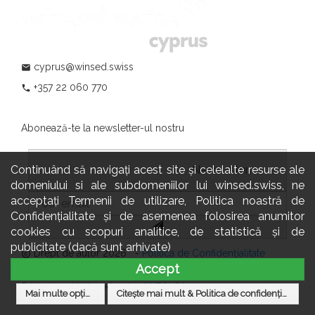
cyprus@winsed.swiss
mail
+357 22 060 770
phone
Abonează-te la newsletter-ul nostru
Continuând să navigați acest site și celelalte resurse ale
				                  	Newsletter:

domeniului si ale subdomeniilor lui winsed.swiss, ne
acceptați Termenii de utilizare, Politica noastră de
Confidențialitate și de asemenea folosirea anumitor
cookies cu scopuri analitice, de statistică și de
publicitate (dacă sunt arhivate)
Drept de autor 2026 -
Politica de Confidențialitate
copyright
Accept
Site-ul & datele sunt găzduite și administrate de
Grupul
Educațional Winsed.swiss (WEG) SA
Mai multe opțiuni
Citește mai mult & Politica de confidențialitate