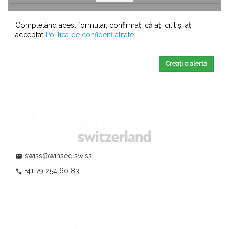
Completând acest formular, confirmați că ați citit și ați
acceptat
Politica de confidențialitate
.
Creați o alertă
swiss@winsed.swiss
mail
+41 79 254 60 83
phone